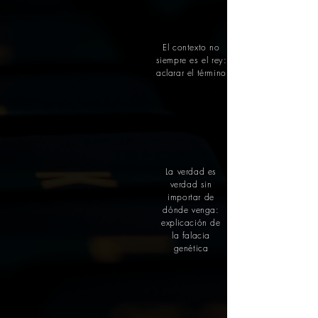
El contexto no
siempre es el rey:
aclarar el término
La verdad es
verdad sin
importar de
dónde venga:
explicación de
la falacia
genética