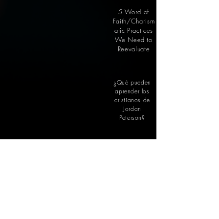
5 Word of
Faith/Charism
atic Practices
We Need to
Reevaluate
¿Qué pueden
aprender los
cristianos de
Jordan
Peterson?
¿Qué pueden