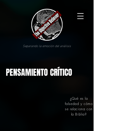
Separando la emoción del análisis
PENSAMIENTO CRÍTICO
¿Qué es la
falsedad y cómo
se relaciona con
la Biblia?