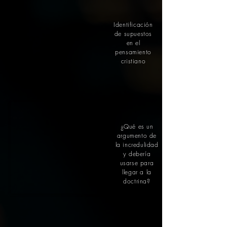
Identificación
de supuestos
en el
pensamiento
cristiano
¿Qué es un
argumento de
la incredulidad
y debería
usarse para
llegar a la
doctrina?